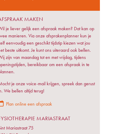
AFSPRAAK MAKEN
Wil je liever gelijk een afspraak maken? Dat kan op
twee manieren. Via onze afsprakenplanner kun je
zelf eenvoudig een geschikt tijdstip kiezen wat jou
et beste uitkomt. Je kunt ons uiteraard ook bellen.
Wij zijn van maandag tot en met vrijdag, tijdens
openingstijden, bereikbaar om een afspraak in te
plannen.
Mocht je onze voice-mail krijgen, spreek dan gerust
n. We bellen altijd terug!
Plan online een afspraak
FYSIOTHERAPIE MARIASTRAAT
Sint Mariastraat 75