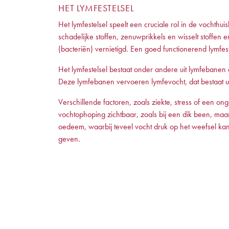
HET LYMFESTELSEL
Het lymfestelsel speelt een cruciale rol in de vochth
schadelijke stoffen, zenuwprikkels en wisselt stoffen 
(bacteriën) vernietigd. Een goed functionerend lymfe
Het lymfestelsel bestaat onder andere uit lymfebanen 
Deze lymfebanen vervoeren lymfevocht, dat bestaat uit
Verschillende factoren, zoals ziekte, stress of een on
vochtophoping zichtbaar, zoals bij een dik been, maa
oedeem, waarbij teveel vocht druk op het weefsel kan
geven.