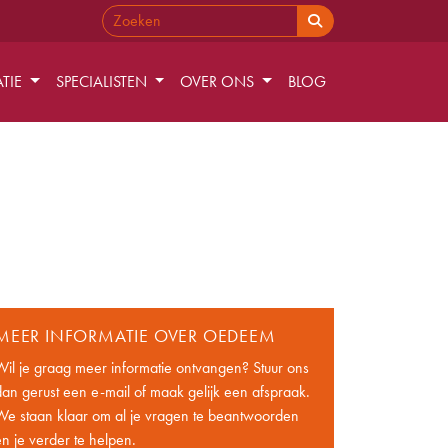
ATIE
SPECIALISTEN
OVER ONS
BLOG
MEER INFORMATIE OVER OEDEEM
Wil je graag meer informatie ontvangen? Stuur ons
dan gerust een e-mail of maak gelijk een afspraak.
We staan klaar om al je vragen te beantwoorden
en je verder te helpen.