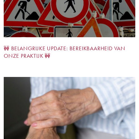
🚧 BELANGRIJKE UPDATE: BEREIKBAARHEID VAN
ONZE PRAKTIJK 🚧