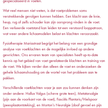
gespecialiseerd in voeten.
Wat veel mensen niet weten, is dat voetproblemen soms
verstrekkende gevolgen kunnen hebben. Een klacht aan de knie,
heup, rug of zelfs schouder kan zijn oorsprong vinden in de voet.
Een verkeerde voetstand kan leiden tot een verstoord looppatroon,
wat weer andere lichaamsdelen belast en klachten veroorzaakt.
Fysiotherapie Mariastraat begrijpt het belang van een grondige
analyse van voetklachten en de mogelijke invloed op andere
gewrichten. Ons ervaren team van specialisten heeft up-to-date
kennis op het gebied van voet gerelateerde klachten en training van
de voet. We kijken verder dan alleen de voet en onderzoeken de
gehele lichaamshouding om de wortel van het probleem aan te
pakken.
Verschillende voetklachten waar je aan zou kunnen denken zijn
onder andere: Hallux Valgus (scheve grote teen), Metatarsalgie
(pijn aan de voorkant van de voet), Fasciitis Plantaris/Hielspoor
(peesplaatontsteking), en Morton's Neuralgie (doof gevoel en pijn