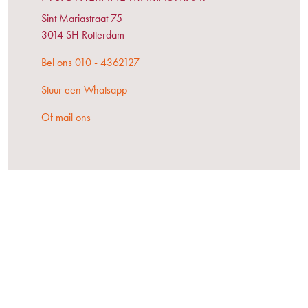
Sint Mariastraat 75
3014 SH Rotterdam
Bel ons 010 - 4362127
Stuur een Whatsapp
Of mail ons